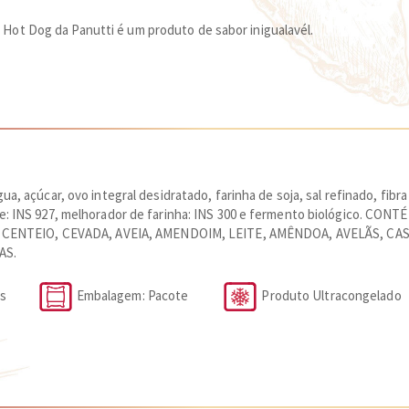
Hot Dog da Panutti é um produto de sabor inigualavél.
gua, açúcar, ovo integral desidratado, farinha de soja, sal refinado, fibr
idante: INS 927, melhorador de farinha: INS 300 e fermento biológic
 CENTEIO, CEVADA, AVEIA, AMENDOIM, LEITE, AMÊNDOA, AVELÃS, C
AS.
 Dias
Embalagem: Pacote
Produto Ultracongelado