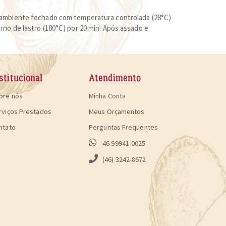
m ambiente fechado com temperatura controlada (28°C)
no de lastro (180°C) por 20 min. Após assado e
stitucional
Atendimento
bre nós
Minha Conta
rviços Prestados
Meus Orçamentos
ntato
Perguntas Frequentes
46 99941-0025
(46) 3242-8672