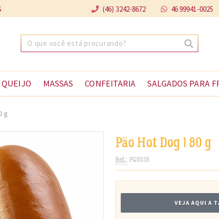
S
(46) 3242-8672
46 99941-0025
 QUEIJO
MASSAS
CONFEITARIA
SALGADOS PARA F
0 g
Pão Hot Dog | 80 g
Ref.:
PG0035
VEJA AQUI A 