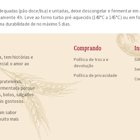
adequadas (pão doce/lisa) e untadas, deixe descongelar e fermentar e
amente 4 h. Leve ao forno turbo pré-aquecido (140°C a 145°C) ou em for
a durabilidade de no máximo 5 dias.
Comprando
In
, tem histórias e
Política de troca e
So
cial:
o amor ao
devolução
Se
Política de privacidade
Co
rateleiras,
fermentada porque
 bolos, salgados
is gostosos
.
um sabor
muito mais