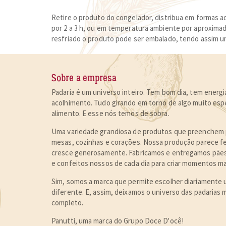
Retire o produto do congelador, distribua em formas 
por 2 a 3 h, ou em temperatura ambiente por aproximad
resfriado o produto pode ser embalado, tendo assim um
Sobre a empresa
Padaria é um universo inteiro. Tem bom dia, tem energia
acolhimento. Tudo girando em torno de algo muito espe
alimento
. E esse nós temos de sobra.
Uma variedade grandiosa de produtos que preenchem p
mesas, cozinhas e corações. Nossa produção parece 
cresce generosamente. Fabricamos e entregamos pães,
e confeitos nossos de cada dia para
criar momentos ma
Sim, somos a marca que permite escolher diariamente 
diferente. E, assim, deixamos o universo das padarias 
completo.
Panutti, uma marca do Grupo Doce D'ocê!