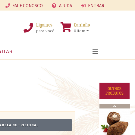
FALE CONOSCO
AJUDA
ENTRAR
Ligamos
Carrinho
para você
0 item
RITAR
×
OUTROS
PRODUTOS
TABELA NUTRICIONAL