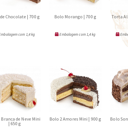
de Chocolate | 700 g
Bolo Morango | 700 g
Torta Al
mbalagem com 1,4 kg
Embalagem com 1,4 kg
Emba
ORÇAR
ORÇAR
 Branca de Neve Mini
Bolo 2 Amores Mini | 900 g
Bolo Sonh
| 650 g