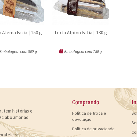
 Alemã Fatia | 150 g
Torta Alpino Fatia | 130 g
Embalagem com 900 g
Embalagem com 780 g
ORÇAR
ORÇAR
Comprando
In
, tem histórias e
Política de troca e
So
cial:
o amor ao
devolução
Se
Política de privacidade
Co
rateleiras,