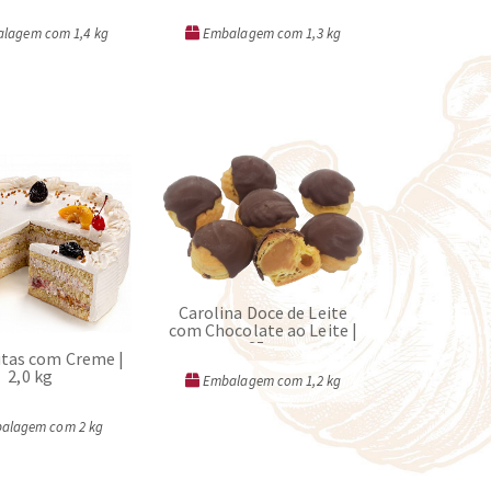
lagem com 1,4 kg
Embalagem com 1,3 kg
ORÇAR
ORÇAR
Carolina Doce de Leite
com Chocolate ao Leite |
35 g
utas com Creme |
2,0 kg
Embalagem com 1,2 kg
alagem com 2 kg
ORÇAR