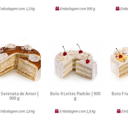
mbalagem com 1,3 kg
Embalagem com 900 g
Emba
ORÇAR
ORÇAR
 Serenata de Amor |
Bolo 4 Leites Padrão | 900
Bolo Fr
900 g
g
mbalagem com 1,8 kg
Embalagem com 1,8 kg
Emb