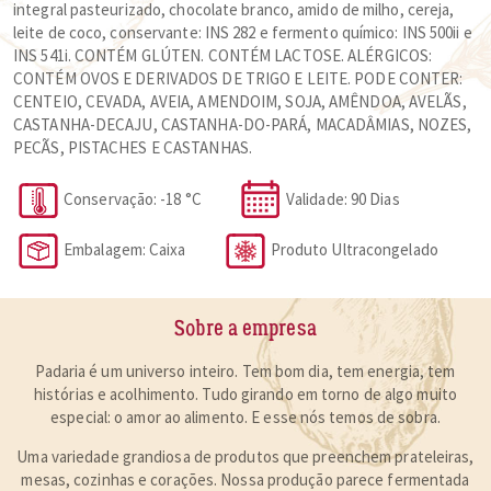
integral pasteurizado, chocolate branco, amido de milho, cereja,
leite de coco, conservante: INS 282 e fermento químico: INS 500ii e
INS 541i. CONTÉM GLÚTEN. CONTÉM LACTOSE. ALÉRGICOS:
CONTÉM OVOS E DERIVADOS DE TRIGO E LEITE. PODE CONTER:
CENTEIO, CEVADA, AVEIA, AMENDOIM, SOJA, AMÊNDOA, AVELÃS,
CASTANHA-DECAJU, CASTANHA-DO-PARÁ, MACADÂMIAS, NOZES,
PECÃS, PISTACHES E CASTANHAS.
Conservação: -18 °C
Validade: 90 Dias
Embalagem: Caixa
Produto Ultracongelado
Sobre a empresa
Padaria é um universo inteiro. Tem bom dia, tem energia, tem
histórias e acolhimento. Tudo girando em torno de algo muito
especial:
o amor ao alimento
. E esse nós temos de sobra.
Uma variedade grandiosa de produtos que preenchem prateleiras,
mesas, cozinhas e corações. Nossa produção parece fermentada