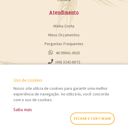
Atendimento
Minha Conta
Meus Orçamentos
Perguntas Frequentes
46 99941-0025
(46) 3242-8672
Uso de cookies
Nosso site utiliza de cookies para garantir uma melhor
experiência de navegação. Ao utilizá-lo, você concorda
com o uso de cookies.
INDÚSTRIA DE ALIMENTOS EL-SHADAI LTDA
| CNPJ: 04.182.987/0001-63
Saiba mais
Endereço: Rodovia PR 281 - KM 14,5 - CEP 85560-000 - Parque Industrial
- Chopinzinho - Paraná
FECHAR E CONTINUAR