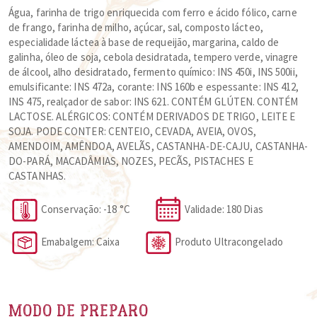
Água, farinha de trigo enriquecida com ferro e ácido fólico, carne
de frango, farinha de milho, açúcar, sal, composto lácteo,
especialidade láctea à base de requeijão, margarina, caldo de
galinha, óleo de soja, cebola desidratada, tempero verde, vinagre
de álcool, alho desidratado, fermento químico: INS 450i, INS 500ii,
emulsificante: INS 472a, corante: INS 160b e espessante: INS 412,
INS 475, realçador de sabor: INS 621. CONTÉM GLÚTEN. CONTÉM
LACTOSE. ALÉRGICOS: CONTÉM DERIVADOS DE TRIGO, LEITE E
SOJA. PODE CONTER: CENTEIO, CEVADA, AVEIA, OVOS,
AMENDOIM, AMÊNDOA, AVELÃS, CASTANHA-DE-CAJU, CASTANHA-
DO-PARÁ, MACADÂMIAS, NOZES, PECÃS, PISTACHES E
CASTANHAS.
Conservação: -18 °C
Validade: 180 Dias
Emabalgem: Caixa
Produto Ultracongelado
MODO DE PREPARO