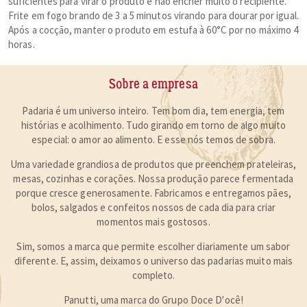
suficientes para virar o produto e não encher muito o recipiente.
Frite em fogo brando de 3 a 5 minutos virando para dourar por igual.
Após a cocção, manter o produto em estufa à 60°C por no máximo 4
horas.
Sobre a empresa
Padaria é um universo inteiro. Tem bom dia, tem energia, tem
histórias e acolhimento. Tudo girando em torno de algo muito
especial:
o amor ao alimento
. E esse nós temos de sobra.
Uma variedade grandiosa de produtos que preenchem prateleiras,
mesas, cozinhas e corações. Nossa produção parece fermentada
porque cresce generosamente. Fabricamos e entregamos pães,
bolos, salgados e confeitos nossos de cada dia para
criar
momentos mais gostosos
.
Sim, somos a marca que permite escolher diariamente um sabor
diferente. E, assim, deixamos o universo das padarias muito mais
completo.
Panutti, uma marca do Grupo Doce D'ocê!